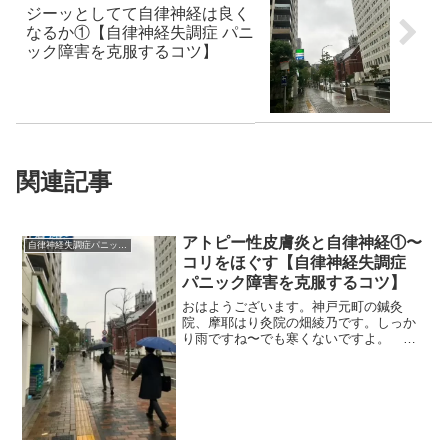
ジーッとしてて自律神経は良く
なるか①【自律神経失調症 パニ
ック障害を克服するコツ】
関連記事
アトピー性皮膚炎と自律神経①〜
自律神経失調症パニック障害
コリをほぐす【自律神経失調症
パニック障害を克服するコツ】
おはようございます。神戸元町の鍼灸
院、摩耶はり灸院の畑綾乃です。しっか
り雨ですね〜でも寒くないですよ。 ＊
＊＊部分アトピーなどの皮膚炎の話で
す。季節の変わり目や、免疫力が下がる
と顔をだす部分アトピーは、鍼灸がとて
も効果的です。これ、原因の一...