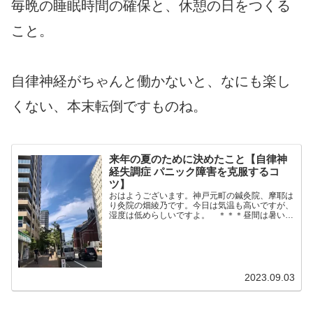
毎晩の睡眠時間の確保と、休憩の日をつくる
こと。
自律神経がちゃんと働かないと、なにも楽し
くない、本末転倒ですものね。
来年の夏のために決めたこと【自律神
経失調症 パニック障害を克服するコ
ツ】
おはようございます。神戸元町の鍼灸院、摩耶は
り灸院の畑綾乃です。今日は気温も高いですが、
湿度は低めらしいですよ。 ＊＊＊昼間は暑いけ
れど、朝晩が少し過ごしやすいと思っているのは
私だけでしょうか？この夏は、本当に暑かった。
初めて熱中症っぽくな...
2023.09.03