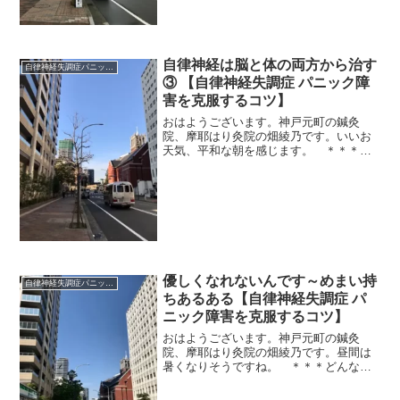
自律神経は脳と体の両方から治す
自律神経失調症パニック障害
③ 【自律神経失調症 パニック障
害を克服するコツ】
おはようございます。神戸元町の鍼灸
院、摩耶はり灸院の畑綾乃です。いいお
天気、平和な朝を感じます。 ＊＊＊脳
と体が長いあいだ酷使されたことで、そ
れらをつなぐ自律神経が過敏になって自
律神経症状がで始めることを前回書きま
した。脳と体、そのどちらか...
優しくなれないんです～めまい持
自律神経失調症パニック障害
ちあるある【自律神経失調症 パ
ニック障害を克服するコツ】
おはようございます。神戸元町の鍼灸
院、摩耶はり灸院の畑綾乃です。昼間は
暑くなりそうですね。 ＊＊＊どんな病
気も辛いですけど、めまいは独特なんで
す。（特別という意味ではないですよ）