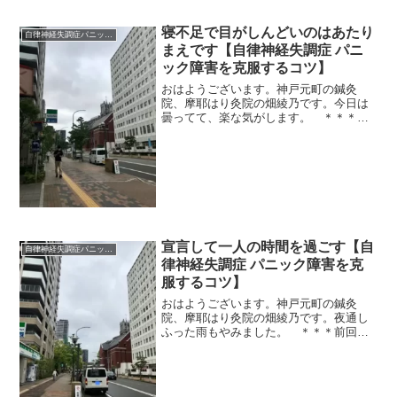
寝不足で目がしんどいのはあたり
自律神経失調症パニック障害
まえです【自律神経失調症 パニ
ック障害を克服するコツ】
おはようございます。神戸元町の鍼灸
院、摩耶はり灸院の畑綾乃です。今日は
曇ってて、楽な気がします。 ＊＊＊
「目がつかれて、しんどくて」梅雨が明
けてから、なんど患者さんに言われたこ
とか。私も外でサングラスが離せませ
ん。日差しがきつくてきつくて、...
宣言して一人の時間を過ごす【自
自律神経失調症パニック障害
律神経失調症 パニック障害を克
服するコツ】
おはようございます。神戸元町の鍼灸
院、摩耶はり灸院の畑綾乃です。夜通し
ふった雨もやみました。 ＊＊＊前回
は、一歩も家を出ないお休みのことを書
きました。それを読んだ患者さんが話し
てくれたんです。家には常に家族の誰か
がいるので、好き勝手にやるこ...