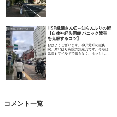
平衡感覚がおかしくなるって、どういう
感じか分かりますか？単に頭...
HSP繊細さん②～知らんふりの術
自律神経失調症パニック障害
【自律神経失調症 パニック障害
を克服するコツ】
おはようございます。神戸元町の鍼灸
院、摩耶はり灸院の畑綾乃です。今朝は
気温もマイルドで風もなく、ホッとして
います。 ＊＊＊繊細な性格、HSPの話
の続きです。繊細な性格であることはけ
っして悪いことではないけれど、自分が
しんどくなる、体調が悪く...
コメント一覧