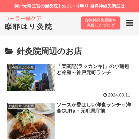
自律神経失調症を
ホーム
ブログ
針灸院周辺のお店
克服したブログ
針灸院周辺のお店
「楽関記(ラッカンキ)」の小籠包
針灸院周辺のお店
と冷麺～神戸元町ランチ
2024.09.11
ソースが香ばしい洋食ランチ～洋
針灸院周辺のお店
食GURa・元町県庁前