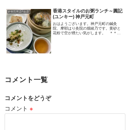
香港スタイルのお粥ランチ～圓記
針灸院周辺のお店
(ユンキー) 神戸元町
おはようございます。神戸元町の鍼灸
院、摩耶はり灸院の畑綾乃です。黄砂と
花粉で空が煙たい気がします。 ＊＊＊
今日は鍼灸院の周辺にあるランチ情報で
す。鍼灸院から歩いて３分、元町駅から
も歩いて３分くらいにある「圓記(ユンキ
ー)」さんは、知る人ぞ知...
コメント一覧
コメントをどうぞ
コメント
※