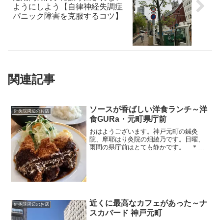
ようにしよう【自律神経失調症
パニック障害を克服するコツ】
関連記事
ソースが香ばしい洋食ランチ～洋
針灸院周辺のお店
食GURa・元町県庁前
おはようございます。神戸元町の鍼灸
院、摩耶はり灸院の畑綾乃です。日曜、
雨間の県庁前はとても静かです。 ＊＊
＊鍼灸院から山側に歩いてすぐのところ
に、新しい洋食屋さんができました。洋
食GURa（グラ）さんです。いつも行列が
できていたので、早めに...
近くに最高なカフェがあった～ナ
針灸院周辺のお店
スカバード 神戸元町