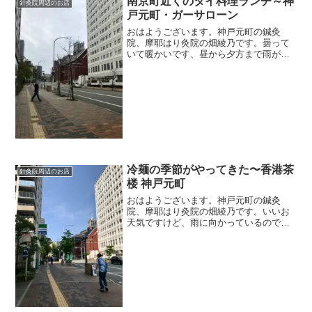
南京町近くのタイ料理ランチ～神
針灸院周辺のお店
戸元町・ガーサローン
おはようございます。神戸元町の鍼灸
院、摩耶はり灸院の畑綾乃です。曇って
いて暖かいです、昼から夕方まで雨が降
るそうです。 ＊＊＊今日はランチ情報
です。南京町の西側にありますタイ料理
屋さん「ガーサローン」。週替わりラン
チが1,100円です。ラン...
冷麺の季節がやってきた〜香港茶
針灸院周辺のお店
楼 神戸元町
おはようございます。神戸元町の鍼灸
院、摩耶はり灸院の畑綾乃です。いいお
天気ですけど、雨に向かっているので少
し湿度が高めです。 ＊＊＊神戸元町、
鍼灸院近くのランチ情報です。ランチに
冷やし中華、すごく好きなんです。神戸
のあちこちの冷やし中華を食...