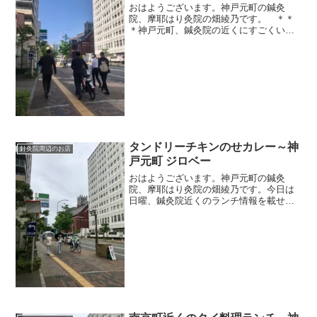
おはようございます。神戸元町の鍼灸
院、摩耶はり灸院の畑綾乃です。 ＊＊
＊神戸元町、鍼灸院の近くにすごくいい
カフェができていました。母のめまいの
続きを書こうかと思ったのですが、その
カフェが良すぎて、ゴールデンウィーク
中にも行ってもらいたくて、...
タンドリーチキンのせカレー～神
針灸院周辺のお店
戸元町 ジロベー
おはようございます。神戸元町の鍼灸
院、摩耶はり灸院の畑綾乃です。今日は
日曜、鍼灸院近くのランチ情報を載せた
い気分なので、カレー屋さんを紹介しま
す。（来週は臨時でお休みをいただきま
すので、１週間ブログもお休みしま
す） ＊＊＊おいしいカレー屋さ...