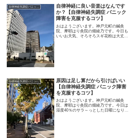
自律神経に良い音楽はなんです
自律神経失調症パニック障害
か？【自律神経失調症 パニック
障害を克服するコツ】
おはようございます。神戸元町の鍼灸
院、摩耶はり灸院の畑綾乃です。今日も
いいお天気、そろそろスギ花粉は大丈夫
かな〜。 ＊＊＊患者さんからの質問コ
ーナー。「自律神経に良い音楽はなんで
すか？」結論から先に言いますと「好き
な音楽」です。好きな音楽で...
原因は足し算だから引けばいい
自律神経失調症パニック障害
【自律神経失調症 パニック障害
を克服するコツ】
おはようございます。神戸元町の鍼灸
院、摩耶はり灸院の畑綾乃です。今日は
湿度40％のサラ～っとした日曜になりそ
うです。 ＊＊＊よく書いていることで
すけれど、自律神経の症状の原因は、一
つだけということはあまりありません。
だから、これをやめればパ...