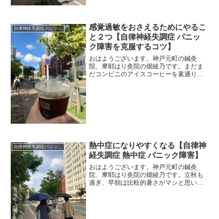
感覚過敏をおさえるためにやるこ
自律神経失調症パニック障害
と２つ【自律神経失調症 パニッ
ク障害を克服するコツ】
おはようございます。神戸元町の鍼灸
院、摩耶はり灸院の畑綾乃です。まだま
だコンビニのアイスコーヒーを素通りで
きません。笑 ＊＊＊今日は感覚過敏性
のお話です。感覚過敏は、意識的にはお
さえられにくいし、慣れることも難しい
です。音に敏感な聴覚過敏、...
熱中症になりやすくなる【自律神
自律神経失調症パニック障害
経失調症 熱中症 パニック障害】
おはようございます。神戸元町の鍼灸
院、摩耶はり灸院の畑綾乃です。立秋も
過ぎ、早朝は比較的暑さがマシと思いき
や、しっかり気温は上がってきまし
た。 ＊＊＊前回は、ちょっと前に軽い
熱中症になったことを書きました。自律
神経が弱くて、私みたいにのぼせ...