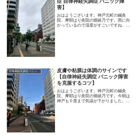
症 自律神経失調症 パニック障
害】
おはようございます。神戸元町の鍼灸
院、摩耶はり灸院の畑綾乃です。雨に向
かっているので湿度がすごいですね、
75％あります。 ＊＊＊いよいよ、夏が
きてしまいました。（梅雨？なのか
な？）四の五の言わず、しっかり暑さ対
策を徹底しなければなりません。...
皮膚や粘膜は体調のサインです
自律神経失調症パニック障害
【自律神経失調症 パニック障害
を克服するコツ】
おはようございます。神戸元町の鍼灸
院、摩耶はり灸院の畑綾乃です。今朝は
神戸も０度まで気温が下がりました。風
はおさまりましたが、空気は冷たいで
す。 ＊＊＊正月休みは、しっかり睡眠
もとれて、なんだか肌の調子が良くなり
ました。日頃は８時間睡眠を心...