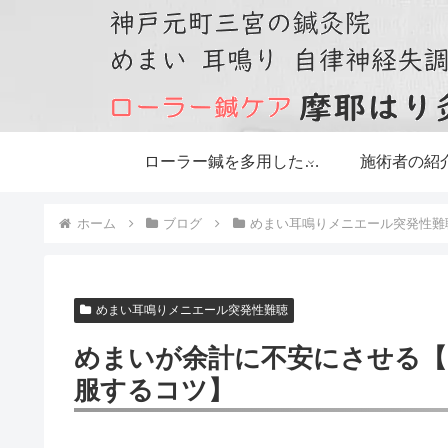
ローラー鍼を多用した鍼灸治療です
施術者の紹
ホーム
ブログ
めまい耳鳴りメニエール突発性難
めまい耳鳴りメニエール突発性難聴
めまいが余計に不安にさせる【
服するコツ】