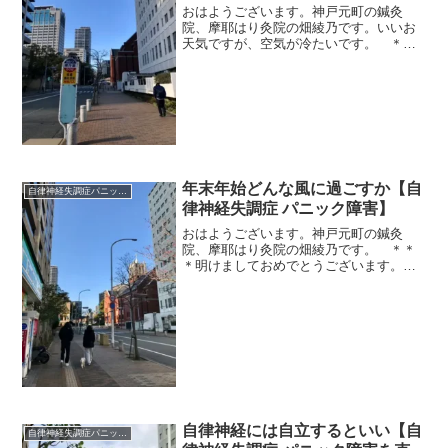
おはようございます。神戸元町の鍼灸
院、摩耶はり灸院の畑綾乃です。いいお
天気ですが、空気が冷たいです。 ＊＊
＊ついこの間、一日だけ体調がおかしい
日がありました。寒い冬にたま～にある
んですよ。（暑がりだから滅多にないの
で、逆によく覚えている）寒...
年末年始どんな風に過ごすか【自
自律神経失調症パニック障害
律神経失調症 パニック障害】
おはようございます。神戸元町の鍼灸
院、摩耶はり灸院の畑綾乃です。 ＊＊
＊明けましておめでとうございます。鍼
灸院は昨日３日から始めています。５日
の月曜から始動の方も多くて、その前に
体のお手入れに来られています。私は正
月はどこも行きませんので、...
自律神経には自立するといい【自
自律神経失調症パニック障害