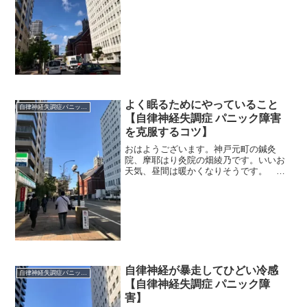
いばかりです。 ＊＊＊顔の左、ほっぺ
とおでこにデキモノができました。更年
期も過ぎたこの歳になって、いくつかの
デキモノがまとまってできて...
よく眠るためにやっていること
自律神経失調症パニック障害
【自律神経失調症 パニック障害
を克服するコツ】
おはようございます。神戸元町の鍼灸
院、摩耶はり灸院の畑綾乃です。いいお
天気、昼間は暖かくなりそうです。 ＊
＊＊眠りのことを患者さんによく質問さ
れるんです。私が８時間睡眠を実践して
いるのと、眠りが自律神経の一番の治療
になるからです。そして、眠...
自律神経が暴走してひどい冷感
自律神経失調症パニック障害
【自律神経失調症 パニック障
害】