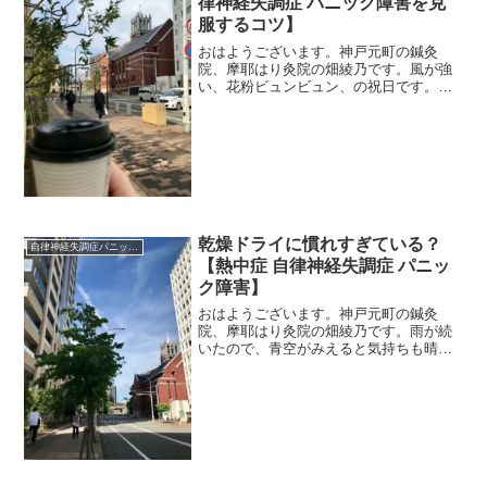
律神経失調症 パニック障害を克
服するコツ】
おはようございます。神戸元町の鍼灸
院、摩耶はり灸院の畑綾乃です。風が強
い、花粉ビュンビュン、の祝日です。
＊＊＊自律神経に良いことってなんだろ
う？いくつかポイントがありますよ。自
律神経には、自立。自立、つまり、自分
だけでモノゴトをおこなう。...
乾燥ドライに慣れすぎている？
自律神経失調症パニック障害
【熱中症 自律神経失調症 パニッ
ク障害】
おはようございます。神戸元町の鍼灸
院、摩耶はり灸院の畑綾乃です。雨が続
いたので、青空がみえると気持ちも晴れ
ます（暑いけど）。 ＊＊＊高い気温に
湿度が加わると不快感が増しますね。つ
いついエアコンもドライを使ったり、と
かく湿度が気になります。最...