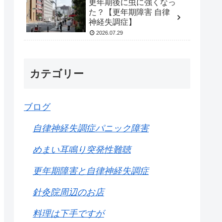
更年期後に虫に強くなっ
た？【更年期障害 自律
神経失調症】
2026.07.29
カテゴリー
ブログ
自律神経失調症パニック障害
めまい耳鳴り突発性難聴
更年期障害と自律神経失調症
針灸院周辺のお店
料理は下手ですが