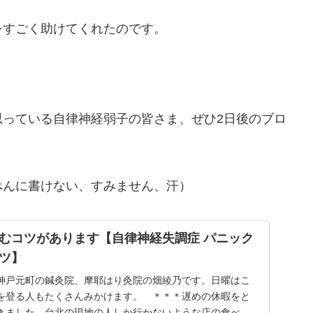
をすごく助けてくれたのです。
思っている自律神経弱子の皆さま、ぜひ2日後のブロ
ぺんに書けない、すみません、汗）
むコツがあります【自律神経失調症 パニック
ツ】
神戸元町の鍼灸院、摩耶はり灸院の畑綾乃です。日曜はこ
を登る人もたくさんみかけます。 ＊＊＊遅めの休暇をと
きました。台北の現地の人しか行かないような店の食べ歩