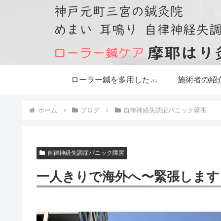
ローラー鍼を多用した鍼灸治療です
施術者の紹
ホーム
ブログ
自律神経失調症パニック障害
自律神経失調症パニック障害
一人きりで海外へ〜緊張します