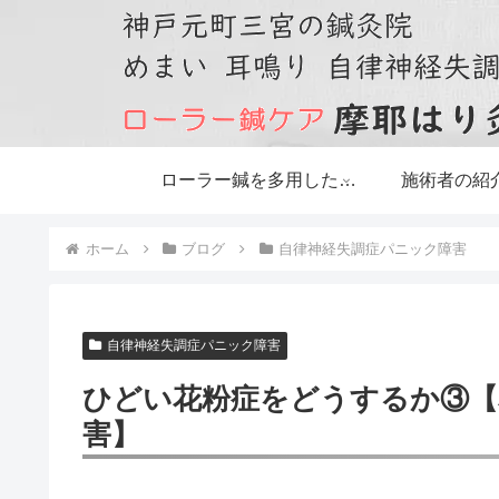
ローラー鍼を多用した鍼灸治療です
施術者の紹
ホーム
ブログ
自律神経失調症パニック障害
自律神経失調症パニック障害
ひどい花粉症をどうするか③【
害】