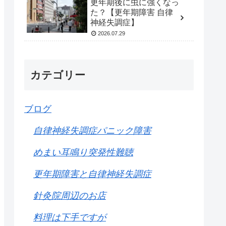
更年期後に虫に強くなっ
た？【更年期障害 自律
神経失調症】
2026.07.29
カテゴリー
ブログ
自律神経失調症パニック障害
めまい耳鳴り突発性難聴
更年期障害と自律神経失調症
針灸院周辺のお店
料理は下手ですが