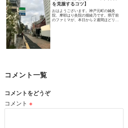
を克服するコツ】
おはようございます。神戸元町の鍼灸
院、摩耶はり灸院の畑綾乃です。県庁前
のファミマが、本日から２週間ほどリニ
ューアル工事に入りました。コーヒーが
買えなくて寂しいけど、しばしの我慢で
す。 ＊＊＊またまた、患者さんからの
質問コーナーです。一日に水...
コメント一覧
コメントをどうぞ
コメント
※