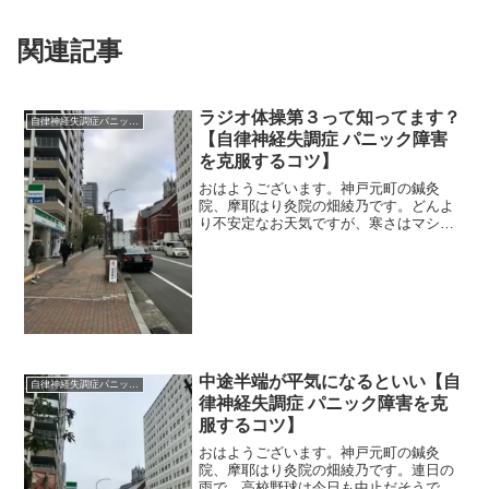
関連記事
ラジオ体操第３って知ってます？
自律神経失調症パニック障害
【自律神経失調症 パニック障害
を克服するコツ】
おはようございます。神戸元町の鍼灸
院、摩耶はり灸院の畑綾乃です。どんよ
り不安定なお天気ですが、寒さはマシで
す。 ＊＊＊先日、ある患者さんの肩こ
りがいつもより楽だった。聞けば、日課
のラジオ体操をバージョンアップさせ
て、第３までやっているらしい...
中途半端が平気になるといい【自
自律神経失調症パニック障害
律神経失調症 パニック障害を克
服するコツ】
おはようございます。神戸元町の鍼灸
院、摩耶はり灸院の畑綾乃です。連日の
雨で、高校野球は今日も中止だそうです