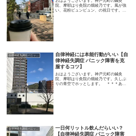
おはようございます。神戸元町の鍼灸
院、摩耶はり灸院の畑綾乃です。風が強
い、花粉ビュンビュン、の祝日です。
＊＊＊自律神経に良いことってなんだろ
う？いくつかポイントがありますよ。自
律神経には、自立。自立、つまり、自分
だけでモノゴトをおこなう。...
自律神経には本能行動がいい【自
自律神経失調症パニック障害
律神経失調症 パニック障害を克
服するコツ】
おはようございます。神戸元町の鍼灸
院、摩耶はり灸院の畑綾乃です。久しぶ
りの青空でホッとします。 ＊＊＊ある
ニュース番組で、ストレスの多いペット
犬のトレーニングに、本能行動をとり戻
す「バーンハント」というのを特集して
いました。リスやハムスター...
一日何リットル飲んだらいい？
自律神経失調症パニック障害
【自律神経失調症 パニック障害