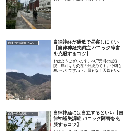
ね～。 ＊＊＊自律神経が過敏な人の、
一番苦手な思考はコレです。「中途半端
のままでいる」「正解が分からない」
「モノゴトを棚上げする」「決...
自律神経が過敏で昼寝しにくい
自律神経失調症パニック障害
【自律神経失調症 パニック障害
を克服するコツ】
おはようございます。神戸元町の鍼灸
院、摩耶はり灸院の畑綾乃です。今朝も
寒かったですね〜、風もなく天気もいい
のがまだ救い。 ＊＊＊昼寝、できます
か？自律神経が過敏な人は、入眠が上手
じゃないので睡眠トラブルも多いはず。
自律神経の回復に睡眠は不可...
自律神経には自立するといい【自
自律神経失調症パニック障害
律神経失調症 パニック障害を克
服するコツ】