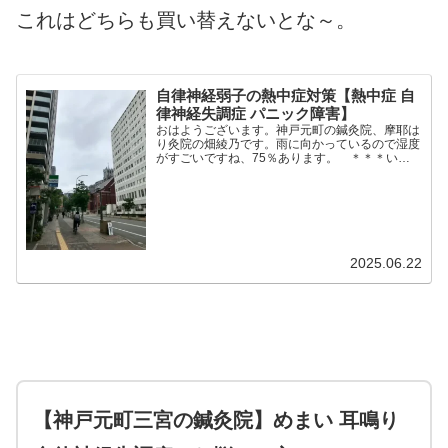
これはどちらも買い替えないとな～。
自律神経弱子の熱中症対策【熱中症 自
律神経失調症 パニック障害】
おはようございます。神戸元町の鍼灸院、摩耶は
り灸院の畑綾乃です。雨に向かっているので湿度
がすごいですね、75％あります。 ＊＊＊いよ
いよ、夏がきてしまいました。（梅雨？なのか
な？）四の五の言わず、しっかり暑さ対策を徹底
しなければなりません。...
2025.06.22
【神戸元町三宮の鍼灸院】めまい 耳鳴り