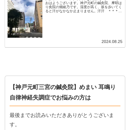
おはようございます。神戸元町の鍼灸院、摩耶は
り灸院の畑綾乃です。湿度が高く、坂を歩いてく
ると汗がなかなか止まりません。汗汗 ＊＊＊週
明けに、台風が直撃しそうですね。三半規管の弱
い人、めまい、メニエール、パニック障害、片頭
痛、気象病、天気痛、...
2024.08.25
【神戸元町三宮の鍼灸院】めまい 耳鳴り
自律神経失調症でお悩みの方は
最後までお読みいただきありがとうございま
す。