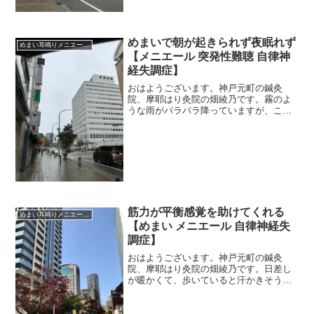
めまいで朝が起きられず夜眠れず
めまい耳鳴りメニエール突発性難聴
【メニエール 突発性難聴 自律神
経失調症】
おはようございます。神戸元町の鍼灸
院、摩耶はり灸院の畑綾乃です。霧のよ
うな雨がパラパラ降っていますが、これ
からやみそうです。 ＊＊＊朝起きたと
き、めまいの調子が良いか悪いか、寝起
きの自分の動作で分かる、という患者さ
んがたくさんいらっしゃいま...
筋力が平衡感覚を助けてくれる
めまい耳鳴りメニエール突発性難聴
【めまい メニエール 自律神経失
調症】
おはようございます。神戸元町の鍼灸
院、摩耶はり灸院の畑綾乃です。日差し
が暖かくて、歩いていると汗かきそうで
す。 ＊＊＊55歳になり、還暦もそこに
みえてきました。私の周りでは「体力が
あるうちに」とか、「いかに筋力を維持