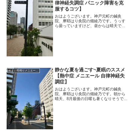
律神経失調症 パニック障害を克
服するコツ】
おはようございます。神戸元町の鍼灸
院、摩耶はり灸院の畑綾乃です。うっす
ら曇っていますけど、昼からは晴天で暑
くなりそうです。 ＊＊＊高齢になって
からのめまいは、特徴があるんですよ。
そして、誰でもいつかは高齢になるんだ
し、私みたいに更年期を過ぎ...
静かな夏を過ごす~夏眠のススメ
めまい耳鳴りメニエール突発性難聴
【熱中症 メニエール 自律神経失
調症】
おはようございます。神戸元町の鍼灸
院、摩耶はり灸院の畑綾乃です。朝から
晴天、8月最後の日曜も暑くなりそうで
す。 ＊＊＊マルチタスク、同時進行で
複数のことをやるのは、脳量がいっぱい
になるから自律神経が緊張しやすくな
る、ということは何度か書いて...