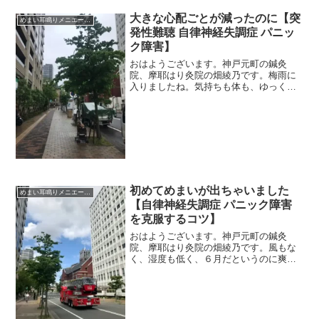
大きな心配ごとが減ったのに【突
めまい耳鳴りメニエール突発性難聴
発性難聴 自律神経失調症 パニッ
ク障害】
おはようございます。神戸元町の鍼灸
院、摩耶はり灸院の畑綾乃です。梅雨に
入りましたね。気持ちも体も、ゆっくり
気候の変化を受け入れていこう。 ＊＊
＊長いことこの仕事をしていると、患者
さんの身内が亡くなられたり、私の身内
が亡くなったり、いろいろあ...
初めてめまいが出ちゃいました
めまい耳鳴りメニエール突発性難聴
【自律神経失調症 パニック障害
を克服するコツ】
おはようございます。神戸元町の鍼灸
院、摩耶はり灸院の畑綾乃です。風もな
く、湿度も低く、６月だというのに爽や
かな朝、いつまで続いてくれるのかな
～？ ＊＊＊以前に脱毛症でこられてた
患者さんが、久しぶりに来院。「グルグ
ルのめまいになってしまいまし...