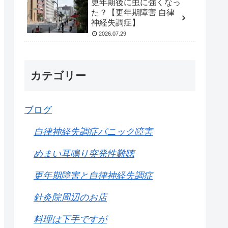
更年期後に虫に強くなっ
た？【更年期障害 自律
神経失調症】
2026.07.29
カテゴリー
ブログ
自律神経失調症パニック障害
めまい耳鳴り突発性難聴
更年期障害と自律神経失調症
針灸院周辺のお店
料理は下手ですが