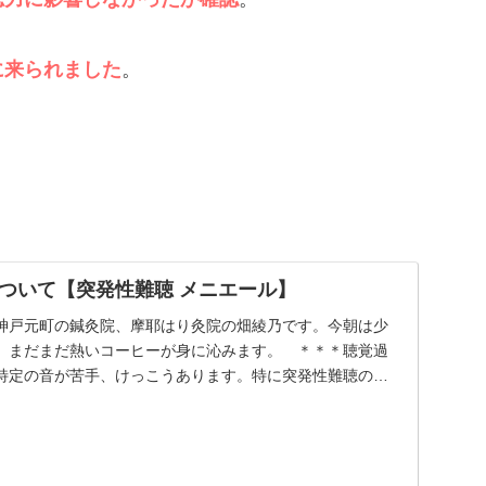
に来られました
。
ついて【突発性難聴 メニエール】
神戸元町の鍼灸院、摩耶はり灸院の畑綾乃です。今朝は少
、まだまだ熱いコーヒーが身に沁みます。 ＊＊＊聴覚過
特定の音が苦手、けっこうあります。特に突発性難聴の後
...