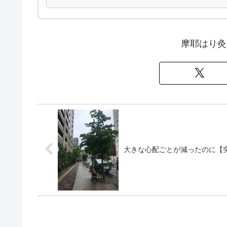
摩耶はり灸
大きな心配ごとが減ったのに【突