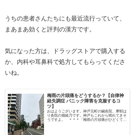
うちの患者さんたちにも最近流行っていて、
まあまあ効くと評判の漢方です。
気になった方は、ドラッグストアで購入する
か、内科や耳鼻科で処方してもらってくださ
いね。
梅雨の片頭痛をどうするか？【自律神
経失調症 パニック障害を克服するコ
ツ】
おはようございます。神戸元町の鍼灸院、摩耶は
り灸院の畑綾乃です。神戸もこれから晴れてきそ
うですよ。 ＊＊＊「梅雨の片頭痛がひどくて、
どうにかしたい」という動画をたまたまYouTube
でみたんです。やっぱりこの時期は頭痛が多いん
だな～～。頭痛...