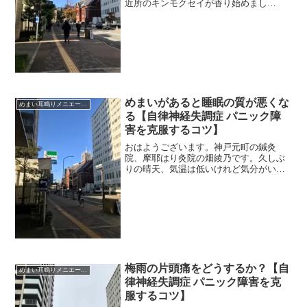
近所のキンモクセイが香り始めまし
た。 ＊＊＊私、朝が弱いんです。三半
規管が弱い人の特徴です。（どういう仕
組みで朝弱子になるかは、前回のブログ
を読んでください）朝が弱いと、...
めまいがあると睡眠の質が悪くな
めまい耳鳴りメニエール突発性難聴
る【自律神経失調症 パニック障
害を克服するコツ】
おはようございます。神戸元町の鍼灸
院、摩耶はり灸院の畑綾乃です。久しぶ
りの晴天、気温は低いけれど気分がいい
です。 ＊＊＊「めまいが出てから、睡
眠が浅くなりました」先日ある患者さん
が言われたことです。その通りなんです
よ、そうなってしまうんです...
梅雨の片頭痛をどうするか？【自
めまい耳鳴りメニエール突発性難聴
律神経失調症 パニック障害を克
服するコツ】