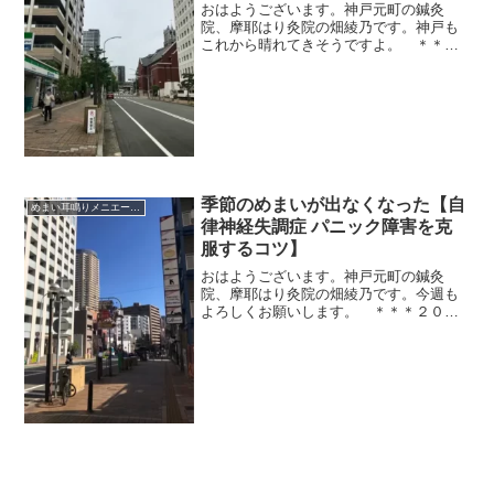
おはようございます。神戸元町の鍼灸
院、摩耶はり灸院の畑綾乃です。神戸も
これから晴れてきそうですよ。 ＊＊＊
「梅雨の片頭痛がひどくて、どうにかし
たい」という動画をたまたまYouTubeで
みたんです。やっぱりこの時期は頭痛が
多いんだな～～。頭痛...
季節のめまいが出なくなった【自
めまい耳鳴りメニエール突発性難聴
律神経失調症 パニック障害を克
服するコツ】
おはようございます。神戸元町の鍼灸
院、摩耶はり灸院の畑綾乃です。今週も
よろしくお願いします。 ＊＊＊２０年
ものあいだ、年に数回、季節の変わりめ
などに定期的にめまい発作が出ていた患
者さん。鍼灸にこられて１年ほどで、最
近はめまいが出ていません。...