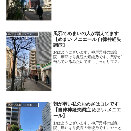
なったり、悪くなったりを繰り替えして
いる患者さん。それでも、去年の今ごろ
に比べたら、三半規管もずっ...
風邪でめまいの人が増えてます
めまい耳鳴りメニエール突発性難聴
【めまい メニエール 自律神経失
調症】
おはようございます。神戸元町の鍼灸
院、摩耶はり灸院の畑綾乃です。黄砂が
飛んでいるみたいです、しっかりマスク
して鼻のど気管支をガードですね。 ＊
＊＊年が明けて、風邪からのめまいでキ
ャンセルがあったり、風邪っぽくてなん
だかめまい感が強い、という...
朝が弱い私のおめざはコレです
めまい耳鳴りメニエール突発性難聴
【自律神経失調症 めまい メニエ
ール】
おはようございます。神戸元町の鍼灸
院、摩耶はり灸院の畑綾乃です。やっと