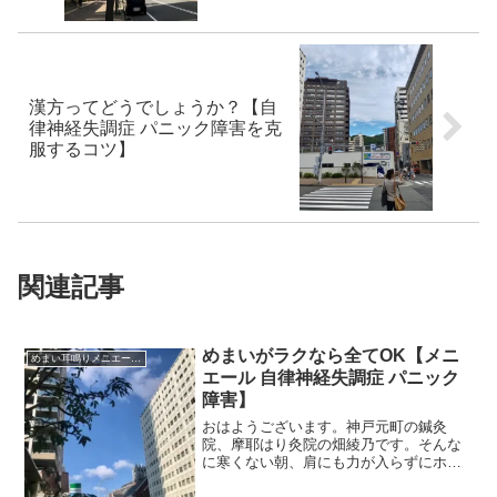
漢方ってどうでしょうか？【自
律神経失調症 パニック障害を克
服するコツ】
関連記事
めまいがラクなら全てOK【メニ
めまい耳鳴りメニエール突発性難聴
エール 自律神経失調症 パニック
障害】
おはようございます。神戸元町の鍼灸
院、摩耶はり灸院の畑綾乃です。そんな
に寒くない朝、肩にも力が入らずにホッ
とします。 ＊＊＊めまいの調子が良く