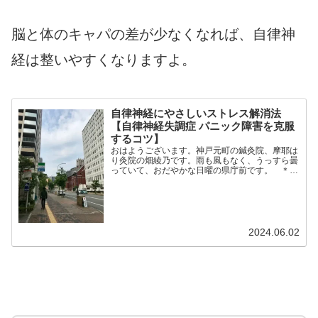
脳と体のキャパの差が少なくなれば、自律神
経は整いやすくなりますよ。
自律神経にやさしいストレス解消法
【自律神経失調症 パニック障害を克服
するコツ】
おはようございます。神戸元町の鍼灸院、摩耶は
り灸院の畑綾乃です。雨も風もなく、うっすら曇
っていて、おだやかな日曜の県庁前です。 ＊＊
＊前回は母のストレスとの付き合い方というか、
心掛けていることを書きました。同じマンション
に住む母とのことは日...
2024.06.02