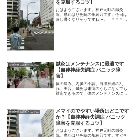
を克服するコツ】
おはようございます。神戸元町の鍼灸
院、摩耶はり灸院の畑綾乃です。今日は
蒸し暑くなりそうですね〜。 ＊＊＊し
んどいときは、ゆっくりやる、時間をか
けてやる、これは自律神経を傷めないた
めの鉄則です。しんどいときとは、めま
いがあったり、クラクラする...
鍼灸はメンテナンスに最適です
自律神経失調症パニック障害
【自律神経失調症 パニック障
害】
体の痛み、内臓の不調、自律神経の乱
れ、美容、鍼灸は未病のうちになんでも
対応できるので、体のメンテナンスに最
適です。定期的に施術を受けてみよう！
メマイのでやすい場所はどこです
自律神経失調症パニック障害
か？【自律神経失調症 パニック
障害を克服するコツ】
おはようございます。神戸元町の鍼灸
院、摩耶はり灸院の畑綾乃です。すぐそ