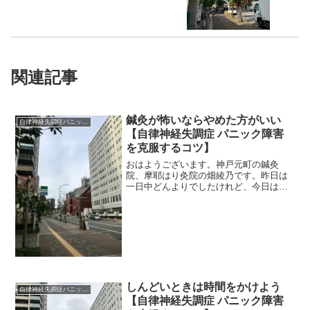
関連記事
鍼灸が怖いならやめた方がいい
自律神経失調症パニック障害
【自律神経失調症 パニック障害
を克服するコツ】
おはようございます。神戸元町の鍼灸
院、摩耶はり灸院の畑綾乃です。昨日は
一日中どんよりでしたけれど、今日は青
空も見えてきそうです。 ＊＊＊患者さ
んからの質問コーナーです。自律神経の
症状がつらくて、なんとかして治した
い、鍼灸をやってみたい、そう...
しんどいときは時間をかけよう
自律神経失調症パニック障害
【自律神経失調症 パニック障害