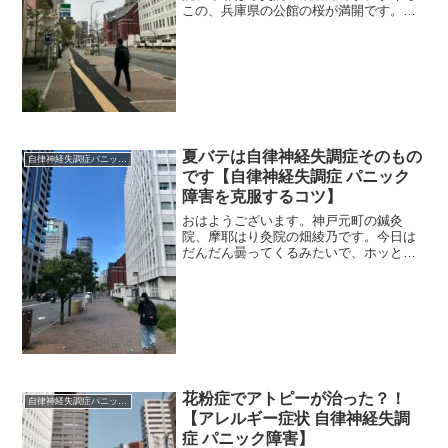
この、兵庫県の公館の桜が満開です。ぜ
ひお立ち寄りください。 ＊＊＊最近こ
られた患者さんから、メマイのでやすい
場所はどこですか？と質問がありまし
た。発症の初期、回転性のメマ...
夏バテは自律神経失調症そのもの
自律神経失調症パニック障害
です【自律神経失調症 パニック
障害を克服するコツ】
おはようございます。神戸元町の鍼灸
院、摩耶はり灸院の畑綾乃です。今日は
だんだん曇ってくるみたいで、ホッとし
ます。 ＊＊＊「もう暑くて～～バテて
ますよ」が合言葉みたいになっています
けど、本当の夏バテはこんなもんじゃな
いんです。今年は特に暑いの...
花粉症でアトピーが治った？！
自律神経失調症パニック障害
【アレルギー症状 自律神経失調
症 パニック障害】