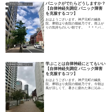
パニックがでたらどうしますか？
自律神経失調症パニック障害
【自律神経失調症 パニック障害
を克服するコツ】
おはようございます。神戸元町の鍼灸
院、摩耶はり灸院の畑綾乃です。雨上が
りの気持ちのいい朝です。 ＊＊＊パニ
ックがでちゃった患者さん。本当に嫌な
ことが続いて、大丈夫大丈夫と自分に言
い聞かせながら過ごして、やっと嫌なこ
とが終わろうとしたときに、...
学ぶことは自律神経にとてもいい
自律神経失調症パニック障害
【自律神経失調症 パニック障害
を克服するコツ】
おはようございます。神戸元町の鍼灸
院、摩耶はり灸院の畑綾乃です。今朝は
風が涼しくて、暑さに疲れた体に沁みま
す。 ＊＊＊自律神経が良くなって少し
体が動くようになってくる。無理はでき
ないけれど、日常のことがこなせるよう
になってきたぐらいの体調の...