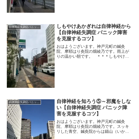
れず、母は自分で119しま...
しもやけあかぎれは自律神経から
自律神経失調症パニック障害
【自律神経失調症 パニック障害
を克服するコツ】
おはようございます。神戸元町の鍼灸
院、摩耶はり灸院の畑綾乃です。雨上が
りの温かい朝です。 ＊＊＊しもやけや
あかぎれの原因が「自律神経」だなん
て、知っていましたか？これ、自律神経
の患者さんあるあるです。メニエールや
突発性難聴、パニック症状など...
自律神経を知ろう⑤～邪魔をしな
自律神経失調症パニック障害
い【自律神経失調症 パニック障
害を克服するコツ】
おはようございます。神戸元町の鍼灸
院、摩耶はり灸院の畑綾乃です。スッキ
リした青空、鍼灸院からは錨山（いかり
やま）が見えます。 ＊＊＊「自律神経