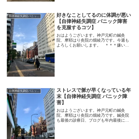
好きなことしてるのに体調が悪い
自律神経失調症パニック障害
【自律神経失調症 パニック障害
を克服するコツ】
おはようございます。神戸元町の鍼灸
院、摩耶はり灸院の畑綾乃です。今週も
よろしくお願いします。 ＊＊＊嫌いな
こと、苦手なことをやることはストレス
になります。でも、好きなことをやって
いるのに、自律神経症状がでる。好きで
やっているのに、動悸やめま...
ストレスで脈が早くなっている年
自律神経失調症パニック障害
末【自律神経失調症 パニック障
害】
おはようございます。神戸元町の鍼灸
院、摩耶はり灸院の畑綾乃です。鍼灸院
も最後の診療日、ブログも年内最後にな
ります。 ＊＊＊クリスマスに母がギッ
クリ腰になり、救急車で病院に運んでい
ただきました（身内の誰も母の電話に出