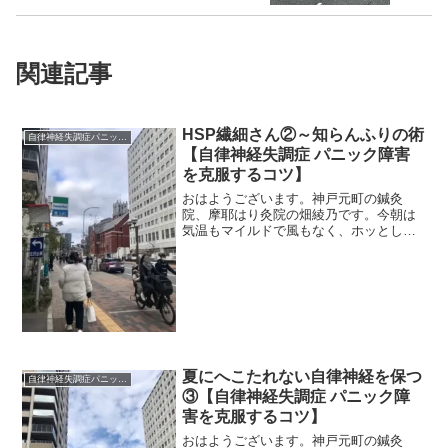
関連記事
HSP繊細さん②～知らんふりの術
自律神経失調症パニック障害
【自律神経失調症 パニック障害
を克服するコツ】
おはようございます。神戸元町の鍼灸
院、摩耶はり灸院の畑綾乃です。今朝は
気温もマイルドで風もなく、ホッとして
います。 ＊＊＊繊細な性格、HSPの話
の続きです。繊細な性格であることはけ
っして悪いことではないけれど、自分が
しんどくなる、体調が悪く...
夏にへこたれない自律神経を保つ
自律神経失調症パニック障害
③【自律神経失調症 パニック障
害を克服するコツ】
おはようございます。神戸元町の鍼灸