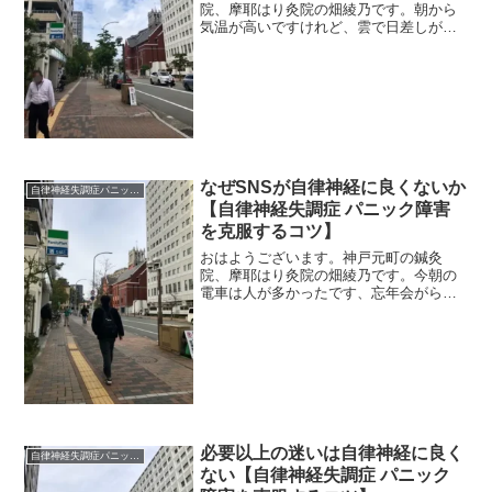
院、摩耶はり灸院の畑綾乃です。朝から
気温が高いですけれど、雲で日差しが少
ないので外はラクです。 ＊＊＊前回に
引き続き、この夏をへこたれずに自律神
経を保つ方法です。雑用をサッサと片づ
けて、ちゃんと睡眠時間を確...
なぜSNSが自律神経に良くないか
自律神経失調症パニック障害
【自律神経失調症 パニック障害
を克服するコツ】
おはようございます。神戸元町の鍼灸
院、摩耶はり灸院の畑綾乃です。今朝の
電車は人が多かったです、忘年会がらみ
の出勤が多いのかな？ ＊＊＊SNSが自
律神経に良くないのはどうしてですか？
最近よく聞かれる質問です。SNSも、ち
ょっとくらいぜんぜん大...
必要以上の迷いは自律神経に良く
自律神経失調症パニック障害
ない【自律神経失調症 パニック