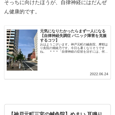
そっちに向けたほうが、自律神経にはだんぜ
ん健康的です。
元気になりたかったらまず一人になる
【自律神経失調症 パニック障害を克服
するコツ】
おはようございます。神戸元町の鍼灸院、摩耶は
り灸院の畑綾乃です。今日も暑くなりそうです
ね。 ＊＊＊「自律神経の症状を治すには、何が
一番いいですか？」よく聞かれます。睡眠もい
い。ローラー鍼もいい。でも、一番いいのは「一
人になること」だと思いま...
2022.06.24
【神戸元町三宮の鍼灸院】めまい 耳鳴り