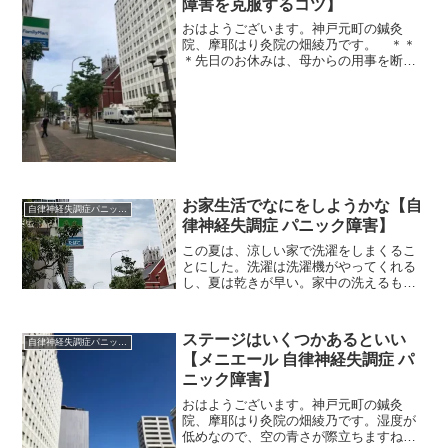
障害を克服するコツ】
おはようございます。神戸元町の鍼灸
院、摩耶はり灸院の畑綾乃です。 ＊＊
＊先日のお休みは、母からの用事を断っ
て、家でのんびり自分の時間を過ごすこ
とにしたんです。母には悪いな〜と思っ
たけれど、ここのところ忙しくてちっと
も休めてなかったので、苦渋...
お家生活でなにをしようかな【自
自律神経失調症パニック障害
律神経失調症 パニック障害】
この夏は、涼しい家で洗濯をしまくるこ
とにした。洗濯は洗濯機がやってくれる
し、夏は乾きが早い。家中の洗えるもの
を洗ってスッキリしたい！
ステージはいくつかあるといい
自律神経失調症パニック障害
【メニエール 自律神経失調症 パ
ニック障害】
おはようございます。神戸元町の鍼灸
院、摩耶はり灸院の畑綾乃です。湿度が
低めなので、空の青さが際立ちますね