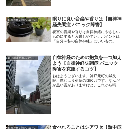
眠りに良い音楽や香りは【自律神
自律神経失調症パニック障害
経失調症 パニック障害】
寝室の音楽や香りは自律神経にやさしい
ものにすると入眠しやすい。ポイントは
「自分＝私の自律神経」にいいもの。情
報にこだわらずに自由に音楽や香りを選
ぼう。
自律神経のための抱負を一つ加え
自律神経失調症パニック障害
よう【自律神経失調症 パニック
障害を克服するコツ】
おはようございます。神戸元町の鍼灸
院、摩耶はり灸院の畑綾乃です。なんだ
か黒い雲がありますけど、これから晴れ
てきそうです。 ＊＊＊新年の抱負、ぜ
ひ自律神経のことを一つ入れたいです
ね。自分の自律神経を手入れするために
ピッタリの抱負はなんですか？...
食べれることはシアワセ【熱中症
自律神経失調症パニック障害