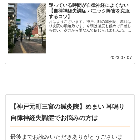
迷っている時間が自律神経によくない
【自律神経失調症 パニック障害を克服
するコツ】
おはようございます。神戸元町の鍼灸院、摩耶は
り灸院の畑綾乃です。今朝は湿度も低めで日差し
も強い、夕方から雨なんて信じられませんね。
＊＊＊決められる人と決められない人。なんでも
サクっと決める人と、迷う時間が長い人。どっち
が良い悪いじゃないで...
2023.07.07
【神戸元町三宮の鍼灸院】めまい 耳鳴り
自律神経失調症でお悩みの方は
最後までお読みいただきありがとうございま