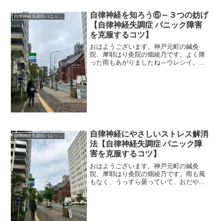
自律神経を知ろう⑥～３つの妨げ
自律神経失調症パニック障害
【自律神経失調症 パニック障害
を克服するコツ】
おはようございます。神戸元町の鍼灸
院、摩耶はり灸院の畑綾乃です。よく降
った雨もあがりましたね～ウレシイ。
＊＊＊自律神経が回復して症状がらくに
なる、そこを目指して鍼灸をしているの
ですが、難しいな〜と感じることがあり
ます。回復を妨げる３つの要...
自律神経にやさしいストレス解消
自律神経失調症パニック障害
法【自律神経失調症 パニック障
害を克服するコツ】
おはようございます。神戸元町の鍼灸
院、摩耶はり灸院の畑綾乃です。雨も風
もなく、うっすら曇っていて、おだやか
な日曜の県庁前です。 ＊＊＊前回は母
のストレスとの付き合い方というか、心
掛けていることを書きました。同じマン
ションに住む母とのことは日...