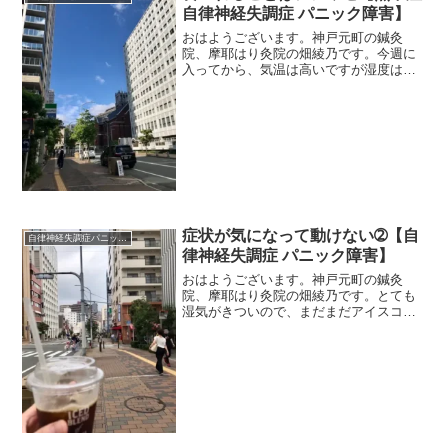
自律神経失調症 パニック障害】
おはようございます。神戸元町の鍼灸
院、摩耶はり灸院の畑綾乃です。今週に
入ってから、気温は高いですが湿度は低
めですね。 ＊＊＊これだけ暑さが長く
なってくると、食欲が落ちてきた、少し
食べても胃が張る、そんな人が増えてき
ました。汗をかくから水分も...
症状が気になって動けない➁【自
自律神経失調症パニック障害
律神経失調症 パニック障害】
おはようございます。神戸元町の鍼灸
院、摩耶はり灸院の畑綾乃です。とても
湿気がきついので、まだまだアイスコー
ヒーを要注入～。 ＊＊＊心療内科の先
生に「症状のことを考えないように」と
言われて、考えちゃダメ！と思っても、
怖さは消えないものです。そ...