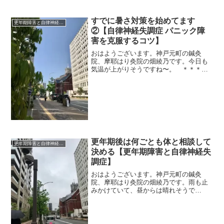
すでに暑さ対策を始めてます
更年期障害と自律神経失調症
②【自律神経失調症 パニック障
害を克服するコツ】
おはようございます。神戸元町の鍼灸
院、摩耶はり灸院の畑綾乃です。今日も
気温が上がりそうですね〜。 ＊＊＊５
月なのに、もう暑さ対策を始めていま
す。前回は、エアコンとドライヤーの買
い替えについて書きました。あと２つあ
ります。完全遮光１００％の日...
更年期後は何ごとも体と相談して
更年期障害と自律神経失調症
決める【更年期障害と自律神経失
調症】
おはようございます。神戸元町の鍼灸
院、摩耶はり灸院の畑綾乃です。雨も止
みかけていて、昼からは晴れそうで
す。 ＊＊＊まだコロナも落ち着きませ
んけど、落ち着いたら、ウクレレを始め
ようと思っています。色々教室を探して
いるんですけど、やっぱり基準は...