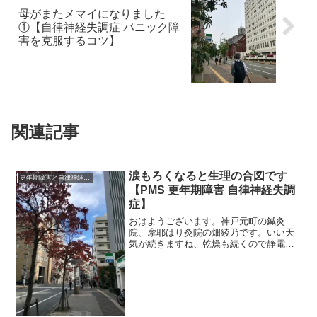
母がまたメマイになりました
①【自律神経失調症 パニック障
害を克服するコツ】
関連記事
涙もろくなると生理の合図です
更年期障害と自律神経失調症
【PMS 更年期障害 自律神経失調
症】
おはようございます。神戸元町の鍼灸
院、摩耶はり灸院の畑綾乃です。いい天
気が続きますね、乾燥も続くので静電気
が怖いです。 ＊＊＊生理前のホルモン
バランスはなぜ感情に影響するのか、と
いう話。涙もろくなると、生理前の合図
になる人もいらっしゃいます...