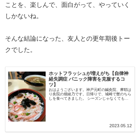
ことを、楽しんで、面白がって、やっていく
しかないね。
そんな結論になった、友人との更年期後トー
クでした。
ホットフラッシュが増えがち【自律神
経失調症 パニック障害を克服するコ
ツ】
おはようございます。神戸元町の鍼灸院、摩耶は
り灸院の畑綾乃です。日帰りで、城崎で蟹のちら
しを食べてきました。 シーズンじゃなくても充
分においしいおいしい。 ＊＊＊花粉も終わり、
ゴールデンウィークも終わり、あとはベチャベチ
ャの梅雨があって、う...
2023.05.12