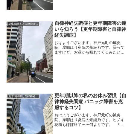
自律神経失調症と更年期障害の違
更年期障害と自律神経失調症
いを知ろう【更年期障害と自律神
経失調症】
おはようございます。神戸元町の鍼灸
院、摩耶はり灸院の畑綾乃です。曇って
ますけど、お昼から晴れてくるみたいで
す。 ＊＊＊自律神経失調症と、更年期
障害の違い、最近よく聞かれます。同じ
ような症状ですもんね。ずばり、これ、
同じことなんです。自律神経...
更年期以降の私のお休み習慣【自
更年期障害と自律神経失調症
律神経失調症 パニック障害を克
服するコツ】
おはようございます。神戸元町の鍼灸
院、摩耶はり灸院の畑綾乃です。ヒノキ
花粉もほぼ終了〜〜何よりです。 ＊＊
＊更年期で体調を崩してから、自分のた