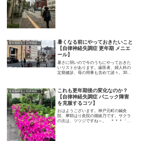
す。 ＊＊＊先日のこと、友人の言動に
ムッとしました。私のカーブス通いが４
年目になったと言ったら、馬鹿にされた
～その友人は毎日１時間もジム...
暑くなる前にやっておきたいこと
更年期障害と自律神経失調症
【自律神経失調症 更年期 メニエ
ール】
暑さに弱いので今のうちにやっておきた
いリストがあります。歯医者、婦人科の
定期健診、母の用事も含めて諸々。30℃
を超える前に済ませてしまいたい。
これも更年期後の変化なのか？
更年期障害と自律神経失調症
【自律神経失調症 パニック障害
を克服するコツ】
おはようございます。神戸元町の鍼灸
院、摩耶はり灸院の畑綾乃です。サクラ
の次は、ツツジですね～。 ＊＊＊「な
んかすごくしたいことある？ほしいもの
ある？行きたいところある？」友人が立
て続けに問うてきた。うーん、うーん、
うーーーん・・・・・ないわ...