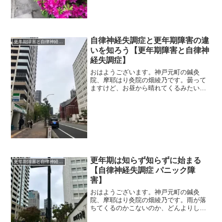
自律神経失調症と更年期障害の違
更年期障害と自律神経失調症
いを知ろう【更年期障害と自律神
経失調症】
おはようございます。神戸元町の鍼灸
院、摩耶はり灸院の畑綾乃です。曇って
ますけど、お昼から晴れてくるみたいで
す。 ＊＊＊自律神経失調症と、更年期
障害の違い、最近よく聞かれます。同じ
ような症状ですもんね。ずばり、これ、
同じことなんです。自律神経...
更年期は知らず知らずに始まる
更年期障害と自律神経失調症
【自律神経失調症 パニック障
害】
おはようございます。神戸元町の鍼灸
院、摩耶はり灸院の畑綾乃です。雨が落
ちてくるのかこないのか、どんよりして
るけれど風が気持ちのいい朝です。 ＊