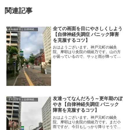
関連記事
全ての画面を目にやさしくしよう
更年期障害と自律神経失調症
【自律神経失調症 パニック障害
を克服するコツ】
おはようございます。神戸元町の鍼灸
院、摩耶はり灸院の畑綾乃です。山の方
が曇っているので、サッと雨が降って気
温が下がると嬉しいんですけどね～。
＊＊＊今日は目のこと、目の液晶疲れ、
まぶしさについてです。我が家では、テ
レビの明るさを調節して、か...
友達ってなんだろう～更年期のぼ
更年期障害と自律神経失調症
やき【自律神経失調症 パニック
障害を克服するコツ】
おはようございます。神戸元町の鍼灸
院、摩耶はり灸院の畑綾乃です。まだ小
雨ですが、今日もしっかり降りそうで