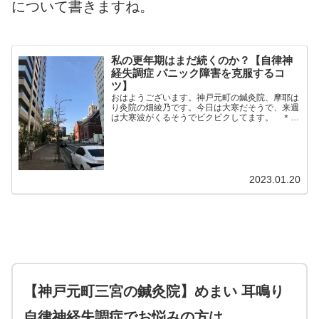
について書きますね。
私の更年期はまだ続くのか？【自律神
経失調症 パニック障害を克服するコ
ツ】
おはようございます。神戸元町の鍼灸院、摩耶は
り灸院の畑綾乃です。今日は大寒だそうで、来週
は大寒波がくるそうでビクビクしてます。 ＊＊
＊年末に婦人科のエコーをしたんです。子宮筋腫
があるので定期的に大きさを診てもらっているん
ですけど、更年期が終...
2023.01.20
【神戸元町三宮の鍼灸院】めまい 耳鳴り
自律神経失調症でお悩みの方は