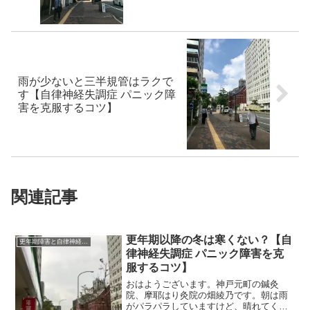
雨が少ないと三半規管はラクで
す【自律神経失調症 パニック障
害を克服するコツ】
関連記事
更年期以降の冬は寒くない？【自
更年期障害と自律神経失調症
律神経失調症 パニック障害を克
服するコツ】
おはようございます。神戸元町の鍼灸
院、摩耶はり灸院の畑綾乃です。朝は雨
がパラパラしていますけど、晴れてくる