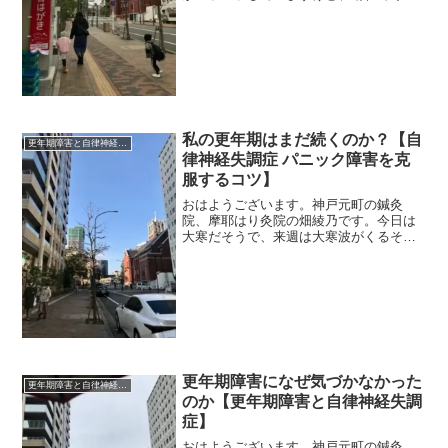
はずです。 ＊＊＊更年期をきっかけ
に、体調不良で鍼灸に来られる方も多い
んです。もともと冷え性の更年期の患者
さんから質問がありました。「...
私の更年期はまだ続くのか？【自
更年期障害と自律神経失調症
律神経失調症 パニック障害を克
服するコツ】
おはようございます。神戸元町の鍼灸
院、摩耶はり灸院の畑綾乃です。今日は
大寒だそうで、来週は大寒波がくるそう
でビクビクしてます。 ＊＊＊年末に婦
人科のエコーをしたんです。子宮筋腫が
あるので定期的に大きさを診てもらって
いるんですけど、更年期が終...
更年期障害になぜ気づかなかった
更年期障害と自律神経失調症
のか【更年期障害と自律神経失調
症】
おはようございます。神戸元町の鍼灸