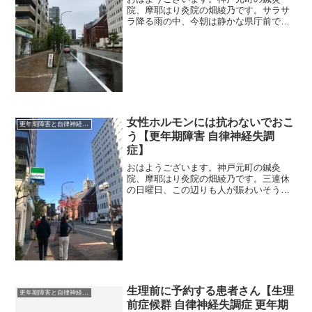
院、摩耶はり灸院の畑綾乃です。サラサ
ラ降る雨の中、今朝は静かな県庁前で
す。 ＊＊＊前回書いたように、ホルモ
ン値の検査によって、私の不調は更年期
障害だということが、無事に（？）確定
しました。でも、それまで、更...
女性ホルモンには抗わないでおこ
更年期障害と自律神経失調症
う【更年期障害 自律神経失調
症】
おはようございます。神戸元町の鍼灸
院、摩耶はり灸院の畑綾乃です。三連休
の日曜日、この辺りも人が賑わいそうで
す。 ＊＊＊更年期中の人、更年期を終
えてホッとしている人、更年期前で心配
そうな人、鍼灸院には色々な人がいらっ
しゃいます。私自身も、けっ...
生理前に予約する患者さん【生理
更年期障害と自律神経失調症
前症候群 自律神経失調症 更年期