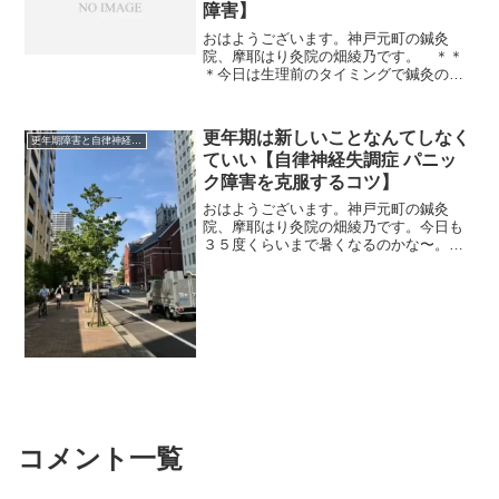
障害】
おはようございます。神戸元町の鍼灸
院、摩耶はり灸院の畑綾乃です。 ＊＊
＊今日は生理前のタイミングで鍼灸のご
予約を入れる患者さんたちの話です。ま
だ定期的に生理がある年齢は、定期的に
女性ホルモンのアップダウンがあるとい
更年期は新しいことなんてしなく
更年期障害と自律神経失調症
うことですね。血中の２つの...
ていい【自律神経失調症 パニッ
ク障害を克服するコツ】
おはようございます。神戸元町の鍼灸
院、摩耶はり灸院の畑綾乃です。今日も
３５度くらいまで暑くなるのかな〜。
＊＊＊更年期になったときに、まず決め
たこと。「新しいことなんか、なにもで
きなくてもいい」これを意識するのは、
すごく助けになりますよ。私...
コメント一覧