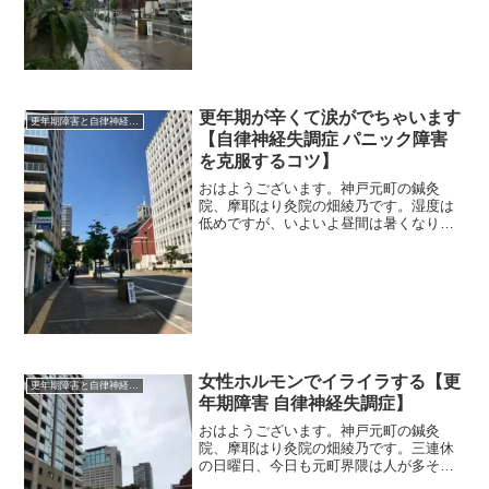
はものすごく疲れて、今は腑抜け状態で
す。母親は「足がなんとか動く...
更年期が辛くて涙がでちゃいます
更年期障害と自律神経失調症
【自律神経失調症 パニック障害
を克服するコツ】
おはようございます。神戸元町の鍼灸
院、摩耶はり灸院の畑綾乃です。湿度は
低めですが、いよいよ昼間は暑くなりそ
うですね。 ＊＊＊４９歳、更年期が始
まったと思われる患者さん。「体も気持
ちも、しんどいです」と言われた。今ま
で、お仕事も、家族のことも...
女性ホルモンでイライラする【更
更年期障害と自律神経失調症
年期障害 自律神経失調症】
おはようございます。神戸元町の鍼灸
院、摩耶はり灸院の畑綾乃です。三連休
の日曜日、今日も元町界隈は人が多そう
です。 ＊＊＊生理前にイライラする、