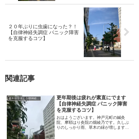
２０年ぶりに虫歯になった？！
【自律神経失調症 パニック障害
を克服するコツ】
関連記事
更年期後は疲れが素直にでます
更年期障害と自律神経失調症
【自律神経失調症 パニック障害
を克服するコツ】
おはようございます。神戸元町の鍼灸
院、摩耶はり灸院の畑綾乃です。久しぶ
りのしっかり雨、草木の緑が増します
ね。 ＊＊＊先日、両親をつれて伊勢神
宮に行ってきました。もう私の自律神経