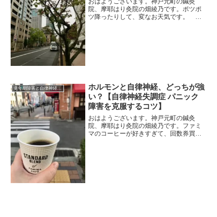
おはようございます。神戸元町の鍼灸
院、摩耶はり灸院の畑綾乃です。ポツポ
ツ降ったりして、変なお天気です。 ＊
＊＊更年期でも元気な妹。家のことも、
娘たち（３人）のことも、仕事も、バン
バン動いて、韓国のタレントに推しがい
て、テニスもします。その妹...
ホルモンと自律神経、どっちが強
更年期障害と自律神経失調症
い？【自律神経失調症 パニック
障害を克服するコツ】
おはようございます。神戸元町の鍼灸
院、摩耶はり灸院の畑綾乃です。ファミ
マのコーヒーが好きすぎて、回数券買っ
ています。 ＊＊＊年末年始は、海外か
ら帰国中の患者さんも来られるんです。
先日は、ドイツのニュルンベルクから。
ドイツでは最近マクデブルク...