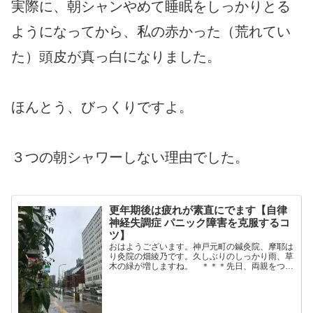
実際に、朝シャンやめて睡眠をしっかりとる
ようになってから、私の赤かった（荒れてい
た）頭皮が真っ白になりました。
ほんとう、びっくりですよ。
３つの朝シャワーしない理由でした。
更年期後は疲れが素直にでます【自律
神経失調症 パニック障害を克服するコ
ツ】
おはようございます。神戸元町の鍼灸院、摩耶は
り灸院の畑綾乃です。久しぶりのしっかり雨、草
木の緑が増しますね。 ＊＊＊先日、両親をつれ
て伊勢神宮に行ってきました。もう私の自律神経
はものすごく疲れて、今は腑抜け状態です。母親
は「足がなんとか動く...