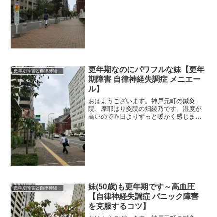
とか、更年期でイライラが止まらないと
か、女性ホルモンてそんなに「感情」に
影響するものなんでしょうか...
更年期なのにパワフルな妹【更年
更年期障害と自律神経失調症
期障害 自律神経失調症 メニエー
ル】
おはようございます。神戸元町の鍼灸
院、摩耶はり灸院の畑綾乃です。湿度が
高いので昨日よりずっと暖かく感じま
す。 ＊＊＊妹、５２歳、更年期まった
だ中。とは言え、姉妹でも更年期のでか
たはぜんぜん違います。妹の場合はまだ
生理があり、女性ホルモン値は...
妹(50歳)も更年期です～高血圧
更年期障害と自律神経失調症
【自律神経失調症 パニック障害
を克服するコツ】