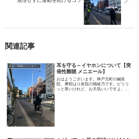
無理せずに運動を続けるコツ
関連記事
耳を守る～イヤホンについて【突
めまい耳鳴りメニエール突発性難聴
発性難聴 メニエール】
おはようございます。神戸元町の鍼灸
院、摩耶はり灸院の畑綾乃です。ピリリ
ッと寒いけれど、お天気いいですよ。
＊＊＊イヤホンは耳鳴りやめまいにどう
ですか？という質問があったので、書こ
うと思います。イヤホンを耳に入れて音
楽を聴く、なにかを聴く。耳...