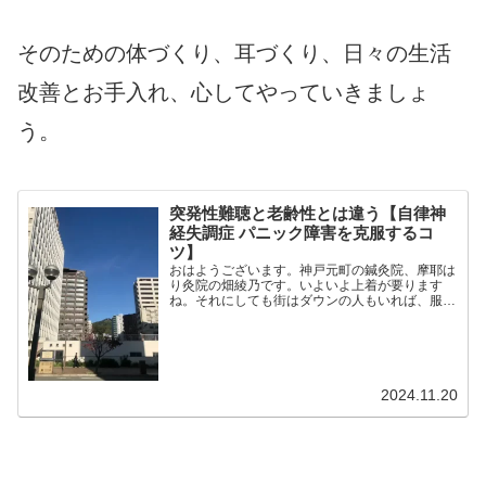
そのための体づくり、耳づくり、日々の生活
改善とお手入れ、心してやっていきましょ
う。
突発性難聴と老齢性とは違う【自律神
経失調症 パニック障害を克服するコ
ツ】
おはようございます。神戸元町の鍼灸院、摩耶は
り灸院の畑綾乃です。いよいよ上着が要ります
ね。それにしても街はダウンの人もいれば、服も
それぞれですね。 ＊＊＊突発性難聴の後遺症、
耳鳴りや耳づまり、聴覚過敏やめまいなどで鍼灸
に来られるかたは年々増...
2024.11.20