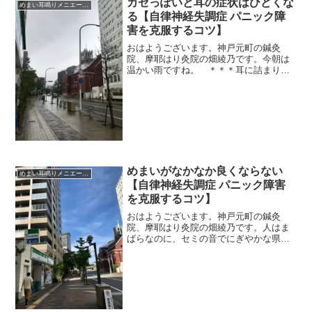
カゼっぽいと耳の症状はひどくな
めまい耳鳴りメニエール突発性難聴
る【自律神経失調症 パニック障
害を克服するコツ】
おはようございます。神戸元町の鍼灸
院、摩耶はり灸院の畑綾乃です。今朝は
温かい雨ですね。 ＊＊＊耳に詰まりが
ひどかったり、耳鳴りが大きかったり、
フワフワクラクラめまいがきついな～と
いう患者さんたち。皆さんそろって風邪
っぽい。熱は高くなくても、...
めまいがなかなか良くならない
めまい耳鳴りメニエール突発性難聴
【自律神経失調症 パニック障害
を克服するコツ】
おはようございます。神戸元町の鍼灸
院、摩耶はり灸院の畑綾乃です。人はま
ばらなのに、セミの音でにぎやかな県庁
前です。 ＊＊＊めまい、平衡感覚の失
調、やっかいな自律神経症状の一つで
す。（耳石が外れるとかズレるとか、大
風邪をひいてめまいも出て、な...