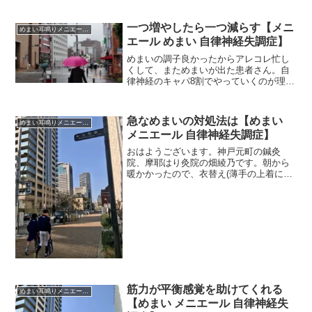
一つ増やしたら一つ減らす【メニ
めまい耳鳴りメニエール突発性難聴
エール めまい 自律神経失調症】
めまいの調子良かったからアレコレ忙し
くして、まためまいが出た患者さん。自
律神経のキャパ8割でやっていくのが理想
です。やることを増やさないコツは。
急なめまいの対処法は【めまい
めまい耳鳴りメニエール突発性難聴
メニエール 自律神経失調症】
おはようございます。神戸元町の鍼灸
院、摩耶はり灸院の畑綾乃です。朝から
暖かかったので、衣替え(薄手の上着にす
る）が一歩進みました。 ＊＊＊３月～
４月は「初めてめまいが出ました～」と
いう患者さんが増える季節です。先日
も、朝起きがけにめまい感が...
筋力が平衡感覚を助けてくれる
めまい耳鳴りメニエール突発性難聴
【めまい メニエール 自律神経失