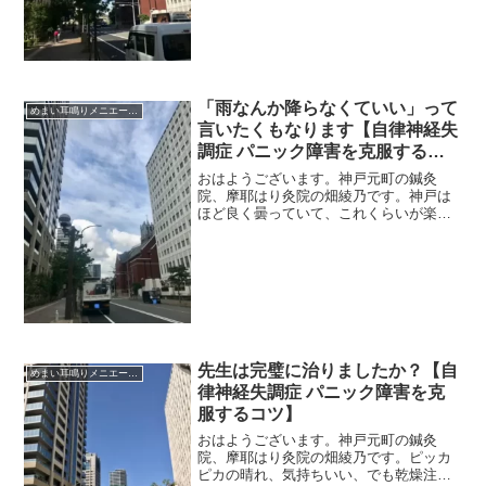
い人の飛行機の乗り方を、書いておこう
と思います。乗り物酔いがひど...
「雨なんか降らなくていい」って
めまい耳鳴りメニエール突発性難聴
言いたくもなります【自律神経失
調症 パニック障害を克服するコ
ツ】
おはようございます。神戸元町の鍼灸
院、摩耶はり灸院の畑綾乃です。神戸は
ほど良く曇っていて、これくらいが楽だ
な〜。 ＊＊＊ちょっと前ですけど、今
年も台風っぽいのがきましたね。耳（内
耳・三半規管）が弱い人は、台風などの
気圧の変動に平衡感覚が過敏...
先生は完璧に治りましたか？【自
めまい耳鳴りメニエール突発性難聴
律神経失調症 パニック障害を克
服するコツ】
おはようございます。神戸元町の鍼灸
院、摩耶はり灸院の畑綾乃です。ピッカ
ピカの晴れ、気持ちいい、でも乾燥注