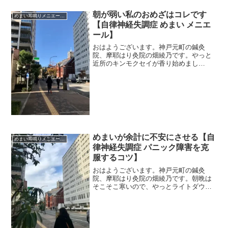
朝が弱い私のおめざはコレです
めまい耳鳴りメニエール突発性難聴
【自律神経失調症 めまい メニエ
ール】
おはようございます。神戸元町の鍼灸
院、摩耶はり灸院の畑綾乃です。やっと
近所のキンモクセイが香り始めまし
た。 ＊＊＊私、朝が弱いんです。三半
規管が弱い人の特徴です。（どういう仕
組みで朝弱子になるかは、前回のブログ
を読んでください）朝が弱いと、...
めまいが余計に不安にさせる【自
めまい耳鳴りメニエール突発性難聴
律神経失調症 パニック障害を克
服するコツ】
おはようございます。神戸元町の鍼灸
院、摩耶はり灸院の畑綾乃です。朝晩は
そこそこ寒いので、やっとライトダウン
を着始めました。 ＊＊＊数年ぶりにめ
まいがでた患者さん。急に寒くなった朝
の通勤で、暖房のきいた電車でクラ～っ
とめまいがしました。「自分...