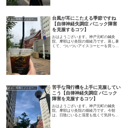
台風が耳にこたえる季節ですね
めまい耳鳴りメニエール突発性難聴
【自律神経失調症 パニック障害
を克服するコツ】
おはようございます。神戸元町の鍼灸
院、摩耶はり灸院の畑綾乃です。蒸し暑
くて、ついついアイスコーヒーを買って
しまいます、おいし〜〜い。 ＊＊＊夏
は台風が耳にこたえますね。私もいまだ
に台風は苦手です。先日も、台風４号が
辛かった～と患者さんが報告...
苦手な飛行機を上手に克服してい
めまい耳鳴りメニエール突発性難聴
こう【自律神経失調症 パニック
障害を克服するコツ】
おはようございます。神戸元町の鍼灸
院、摩耶はり灸院の畑綾乃です。今朝
は、日陰にいると湿度も低くて気持ちい
いですよ。 ＊＊＊飛行機に乗る予定が
ある方が増えてきました。三半規管が弱