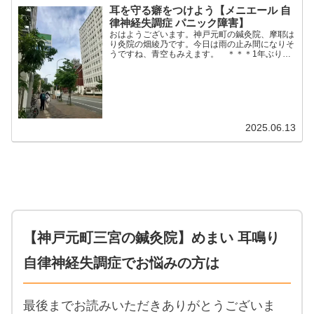
耳を守る癖をつけよう【メニエール 自
律神経失調症 パニック障害】
おはようございます。神戸元町の鍼灸院、摩耶は
り灸院の畑綾乃です。今日は雨の止み間になりそ
うですね、青空もみえます。 ＊＊＊1年ぶりに
宝塚歌劇を観てきました。生のオーケストラが素
晴らしいのだけれど、音量はしっかり大きいよ。
だから私は、透明のシ...
2025.06.13
【神戸元町三宮の鍼灸院】めまい 耳鳴り
自律神経失調症でお悩みの方は
最後までお読みいただきありがとうございま