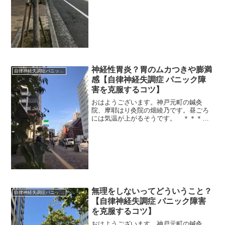
＊＊コーピング、なにがありますか？コ
ーピングとは、自律神経のためのストレ
ス解消みたいなもののこと。最近の私の
コーピングはラジオです。ラ...
神経性胃炎？胃のムカつきや膨満
自律神経失調症パニック障害
感【自律神経失調症 パニック障
害を克服するコツ】
おはようございます。神戸元町の鍼灸
院、摩耶はり灸院の畑綾乃です。昼ごろ
には気温が上がるそうです。 ＊＊＊胃
がはる、痛い、ムカムカする、膨満感が
とれない。今日は、こういう症状で鍼灸
院に来られる方への私見になります。胃
カメラで粘膜をチェックして...
無理をしないってどういうこと？
自律神経失調症パニック障害
【自律神経失調症 パニック障害
を克服するコツ】
おはようございます。神戸元町の鍼灸