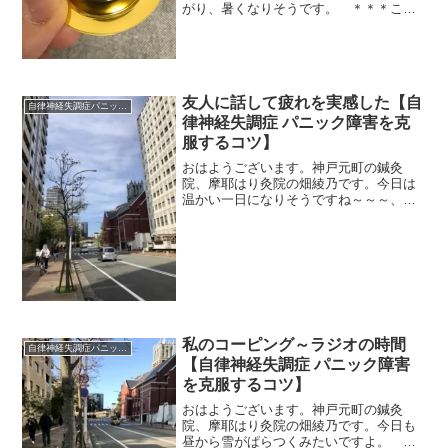
がり、暑くなりそうです。 ＊＊＊ここ
数日、おなかを壊してしまいました。原
因は、自分でもよく分かっています。冷
たいものの飲み過ぎ。外ではファミマの
アイスコーヒー、カフェでは...
友人に話して疲れを実感した【自
自律神経失調症パニック障害
律神経失調症 パニック障害を克
服するコツ】
おはようございます。神戸元町の鍼灸
院、摩耶はり灸院の畑綾乃です。今日は
温かい一日になりそうですね～～～、も
う夕飯に鍋はキツいな。 ＊＊＊半年ぶ
りに会う友人と、お好み焼きを食べまし
た。お好み焼きって、家で作って食べる
ものだと思っていたけれど、...
私のコーピング～ラジオの時間
自律神経失調症パニック障害
【自律神経失調症 パニック障害
を克服するコツ】
おはようございます。神戸元町の鍼灸
院、摩耶はり灸院の畑綾乃です。今日も
昼から雪がぱらつくみたいですよ。 ＊