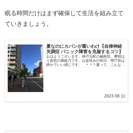
眠る時間だけはまず確保して生活を組み立て
ていきましょう。
夏なのにカバンが重いわけ【自律神経
失調症 パニック障害を克服するコツ】
おはようございます。神戸元町の鍼灸院、摩耶は
り灸院の畑綾乃です。お盆休みの初日、県庁前は
静かでいい感じです。 ＊＊＊夏って、こんなに
荷物が重かったですか？カバンが重いのは、寒い
季節じゃなかったですか？暑い季節は、身軽なの
がいい、そう思ってい...
2023.08.11