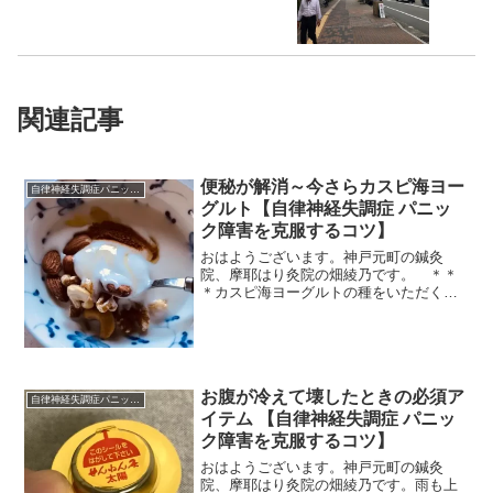
関連記事
便秘が解消～今さらカスピ海ヨー
自律神経失調症パニック障害
グルト【自律神経失調症 パニッ
ク障害を克服するコツ】
おはようございます。神戸元町の鍼灸
院、摩耶はり灸院の畑綾乃です。 ＊＊
＊カスピ海ヨーグルトの種をいただくこ
とがありまして、家でカスピ海ヨーグル
トを作り始めました。ブームよりかなり
遅ればせながらですけど、ハマっていま
す。だって、簡単に作れる。...
お腹が冷えて壊したときの必須ア
自律神経失調症パニック障害
イテム 【自律神経失調症 パニッ
ク障害を克服するコツ】
おはようございます。神戸元町の鍼灸
院、摩耶はり灸院の畑綾乃です。雨も上