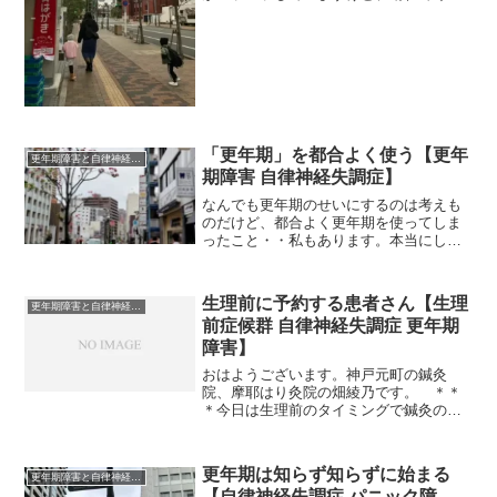
はずです。 ＊＊＊更年期をきっかけ
に、体調不良で鍼灸に来られる方も多い
んです。もともと冷え性の更年期の患者
さんから質問がありました。「...
「更年期」を都合よく使う【更年
更年期障害と自律神経失調症
期障害 自律神経失調症】
なんでも更年期のせいにするのは考えも
のだけど、都合よく更年期を使ってしま
ったこと・・私もあります。本当にしん
どい症状があるから更年期障害なんだよ
ね。
生理前に予約する患者さん【生理
更年期障害と自律神経失調症
前症候群 自律神経失調症 更年期
障害】
おはようございます。神戸元町の鍼灸
院、摩耶はり灸院の畑綾乃です。 ＊＊
＊今日は生理前のタイミングで鍼灸のご
予約を入れる患者さんたちの話です。ま
だ定期的に生理がある年齢は、定期的に
女性ホルモンのアップダウンがあるとい
更年期は知らず知らずに始まる
更年期障害と自律神経失調症
うことですね。血中の２つの...
【自律神経失調症 パニック障