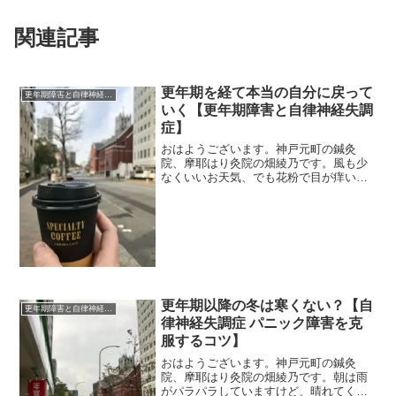
関連記事
更年期を経て本当の自分に戻って
更年期障害と自律神経失調症
いく【更年期障害と自律神経失調
症】
おはようございます。神戸元町の鍼灸
院、摩耶はり灸院の畑綾乃です。風も少
なくいいお天気、でも花粉で目が痒いで
す。 ＊＊＊更年期の真っ最中って、保
守的になるんです。色々なことに、守り
に入る。しんどいから、そうなってしま
う。私も、仕事柄、更年期と...
更年期以降の冬は寒くない？【自
更年期障害と自律神経失調症
律神経失調症 パニック障害を克
服するコツ】
おはようございます。神戸元町の鍼灸
院、摩耶はり灸院の畑綾乃です。朝は雨
がパラパラしていますけど、晴れてくる