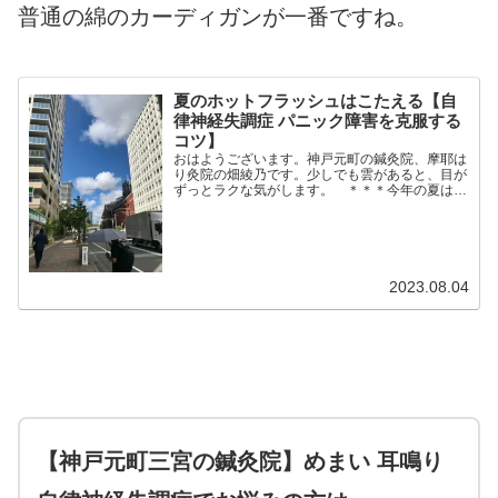
普通の綿のカーディガンが一番ですね。
夏のホットフラッシュはこたえる【自
律神経失調症 パニック障害を克服する
コツ】
おはようございます。神戸元町の鍼灸院、摩耶は
り灸院の畑綾乃です。少しでも雲があると、目が
ずっとラクな気がします。 ＊＊＊今年の夏は、
なかなかの暑さ。でも私、そんなに暑さが苦じゃ
ないんです。理由ははっきりしています。ホット
フラッシュがほとんど...
2023.08.04
【神戸元町三宮の鍼灸院】めまい 耳鳴り