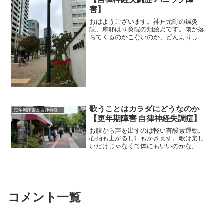
害】
おはようございます。神戸元町の鍼灸
院、摩耶はり灸院の畑綾乃です。雨が落
ちてくるのかこないのか、どんよりして
るけれど風が気持ちのいい朝です。 ＊
＊＊私は自分の更年期に関して、すごく
後悔していることがあるんです。更年期
の始まりって分かりますか？...
歌うことはカラダにどうなのか
更年期障害と自律神経失調症
【更年期障害 自律神経失調症】
お腹から声を出すのは軽い有酸素運動。
心拍も上がるし汗もかきます。歌は楽し
いだけじゃなくて体にもいいのかな。ゴ
スペルを始めて感じています。
コメント一覧