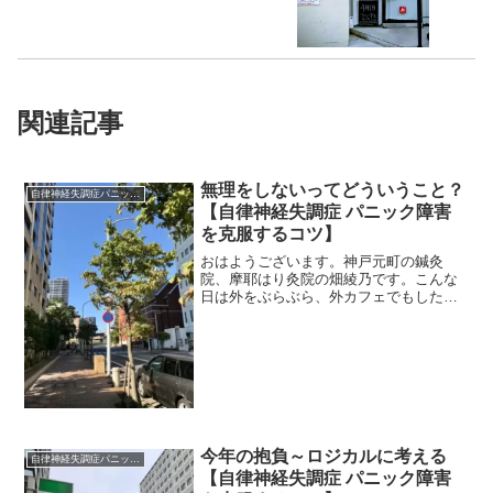
関連記事
無理をしないってどういうこと？
自律神経失調症パニック障害
【自律神経失調症 パニック障害
を克服するコツ】
おはようございます。神戸元町の鍼灸
院、摩耶はり灸院の畑綾乃です。こんな
日は外をぶらぶら、外カフェでもしたい
もんですね。 ＊＊＊自律神経を立て直
していくプロセスで一番やってはいけな
いこと。それは、無理をし続けることで
す。自律神経失調症やパニッ...
今年の抱負～ロジカルに考える
自律神経失調症パニック障害
【自律神経失調症 パニック障害