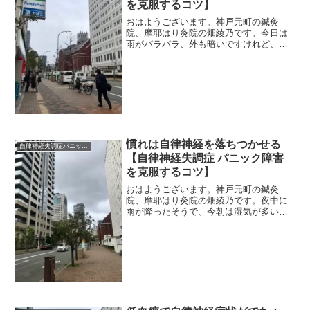
を克服するコツ】
おはようございます。神戸元町の鍼灸
院、摩耶はり灸院の畑綾乃です。今日は
雨がパラパラ、外も暗いですけれど、こ
んな日もいいですね。 ＊＊＊今年の抱
負はなんにしようかな～？だいたい年末
から考えています。考えるポイントは３
つ。今の自分に足りないこと...
慣れは自律神経を落ちつかせる
自律神経失調症パニック障害
【自律神経失調症 パニック障害
を克服するコツ】
おはようございます。神戸元町の鍼灸
院、摩耶はり灸院の畑綾乃です。夜中に
雨が降ったそうで、今朝は湿気が多いで
す。 ＊＊＊先日のブログで、新しいこ
とを始めてドパミンを出すと自律神経が
もっと強くなる、というようなことを書
きましたら、「しんどくて、...