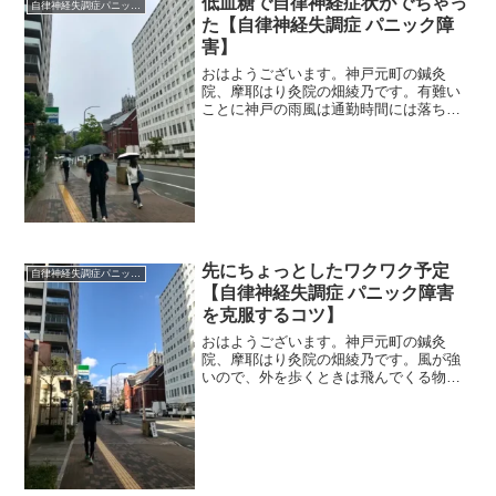
低血糖で自律神経症状がでちゃっ
自律神経失調症パニック障害
た【自律神経失調症 パニック障
害】
おはようございます。神戸元町の鍼灸
院、摩耶はり灸院の畑綾乃です。有難い
ことに神戸の雨風は通勤時間には落ち着
きましたが、これからまた降るのか
な。 ＊＊＊先日のこと、久しぶりにち
ょっとした自律神経症状がでました。休
みの日で、カーブスに30分運動...
先にちょっとしたワクワク予定
自律神経失調症パニック障害
【自律神経失調症 パニック障害
を克服するコツ】
おはようございます。神戸元町の鍼灸
院、摩耶はり灸院の畑綾乃です。風が強
いので、外を歩くときは飛んでくる物に
気をつけたいですね。 ＊＊＊日常は、
同じことの繰り返しになりがち。だか
ら、少し先にちょっとしたワクワクする
予定があると、そのときまでの...