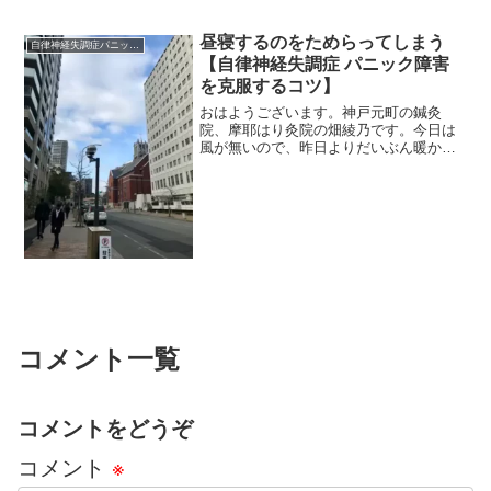
昼寝するのをためらってしまう
自律神経失調症パニック障害
【自律神経失調症 パニック障害
を克服するコツ】
おはようございます。神戸元町の鍼灸
院、摩耶はり灸院の畑綾乃です。今日は
風が無いので、昨日よりだいぶん暖かく
感じます。 ＊＊＊昼寝をするか、しな
いか、迷いませんか？よく患者さんから
も聞かれることです。昼寝をしたら、夜
眠れなくなる。昼寝をしたら...
コメント一覧
コメントをどうぞ
コメント
※