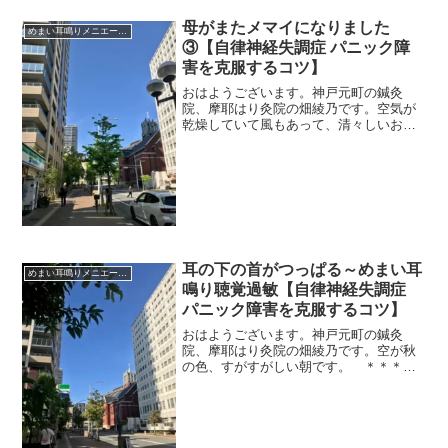
母がまたメマイになりました
めまい耳鳴りメニエール突発性難聴
③【自律神経失調症 パニック障
害を克服するコツ】
おはようございます。神戸元町の鍼灸
院、摩耶はり灸院の畑綾乃です。空気が
乾燥していて風もあって、清々しいお天
気です。 ＊＊＊前回は、母がめまい発
作になったときの応急処置、そして、老
齢のめまいの怖さについて書きました。
母にとって、いかにめまいを...
耳の下の首がつっぱる～めまい耳
めまい耳鳴りメニエール突発性難聴
鳴り聴覚過敏【自律神経失調症
パニック障害を克服するコツ】
おはようございます。神戸元町の鍼灸
院、摩耶はり灸院の畑綾乃です。空が秋
の色、すがすがしい朝です。 ＊＊＊耳
の症状（耳鳴り・耳づまり・めまい・聴
覚過敏など）に必ず引っ付いてくるの
が、首のつっぱりです。左右で症状のあ
る耳の方の首が、つっぱるんで...