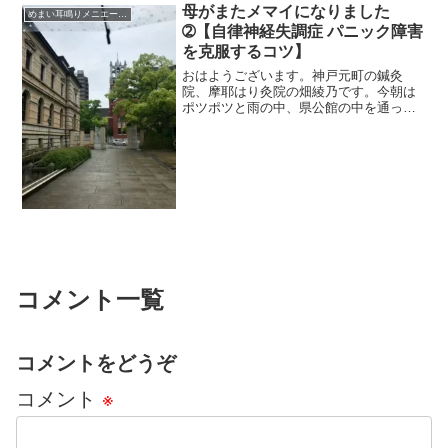
母がまたメマイになりました
めまい耳鳴りメニエール突発性難聴
➁【自律神経失調症 パニック障害
を克服するコツ】
おはようございます。神戸元町の鍼灸
院、摩耶はり灸院の畑綾乃です。今朝は
ポツポツと雨の中、県公館の中を通って
きました。新緑が美しい５月の始まりで
すね。 ＊＊＊母が回転性のめまい発作
になったことは前回書きました。こうい
う発作的な回転性のめまいが...
コメント一覧
コメントをどうぞ
コメント
※