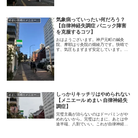
気象病っていったい何だろう？
めまい耳鳴りメニエール突発性難聴
【自律神経失調症 パニック障害
を克服するコツ】
おはようございます。神戸元町の鍼灸
院、摩耶はり灸院の畑綾乃です。快晴で
す、気圧もまずまず安定しています。
＊＊＊先日ある患者さんから、「雨の前
になるとひどい頭痛で起きれません。気
象病と言われたんですけど、なんでそう
なるんですか？」と質問があ...
しっかりキッチリはやめられない
めまい耳鳴りメニエール突発性難聴
【メニエール めまい 自律神経失
調症】
完璧主義が治らないのはドーパミンがや
めれないから。完璧はたまに、あとは中
途半端、八割でいい。これが自律神経に
最適な生活です。