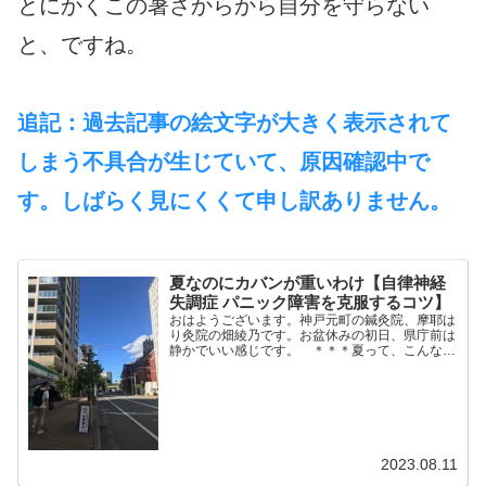
とにかくこの暑さからから自分を守らない
と、ですね。
追記：過去記事の絵文字が大きく表示されて
しまう不具合が生じていて、原因確認中で
す。しばらく見にくくて申し訳ありません。
夏なのにカバンが重いわけ【自律神経
失調症 パニック障害を克服するコツ】
おはようございます。神戸元町の鍼灸院、摩耶は
り灸院の畑綾乃です。お盆休みの初日、県庁前は
静かでいい感じです。 ＊＊＊夏って、こんなに
荷物が重かったですか？カバンが重いのは、寒い
季節じゃなかったですか？暑い季節は、身軽なの
がいい、そう思ってい...
2023.08.11