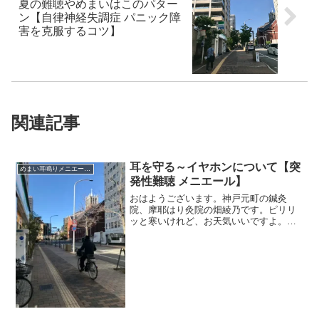
夏の難聴やめまいはこのパター
ン【自律神経失調症 パニック障
害を克服するコツ】
関連記事
耳を守る～イヤホンについて【突
めまい耳鳴りメニエール突発性難聴
発性難聴 メニエール】
おはようございます。神戸元町の鍼灸
院、摩耶はり灸院の畑綾乃です。ピリリ
ッと寒いけれど、お天気いいですよ。
＊＊＊イヤホンは耳鳴りやめまいにどう
ですか？という質問があったので、書こ
うと思います。イヤホンを耳に入れて音
楽を聴く、なにかを聴く。耳...